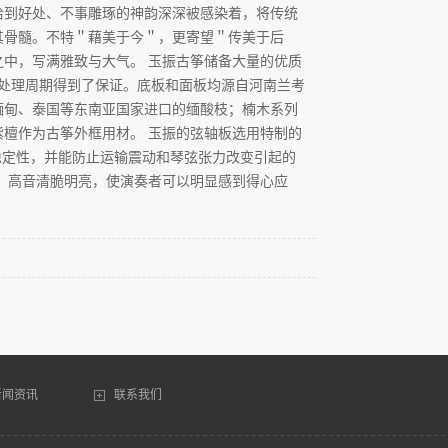
恰到好处、不事雕琢的神韵深深被感染着，将传统
其骨髓。不特＂藉美于今＂，更寄望＂传美于后
中，写满雅致与大气。 玉振古筝储备大量的优质
的处理周期得到了保证。底板和面板均源自河南兰考
缅甸、泰国等东南亚国家进口的缅酸枝；楠木系列
紫檀作为古筝外框用材。 玉振的弦轴板选用特制的
的稳定性，并能防止运输震动和琴弦张力改变引起的
，高音清脆明亮，使演奏者可以明显感到得心应
新闻资讯
联系我们