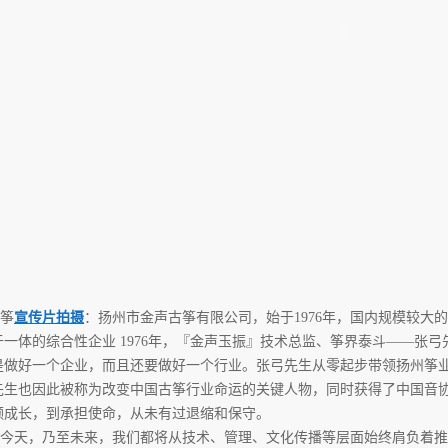
筝
宣传片拍摄
：扬州市金声古筝有限公司，始于1976年，国内规模较大
于一体的综合性企业 1976年，『金声玉振』技术总监、筝界泰斗——张
是做好一个企业，而且还要做好一个行业。张弓先生从零起步带领扬州筝
先生也因此被称为改变中国古筝行业命运的关键人物，同时获得了中国音协
领成长，到承担使命，从未有过退缩和保守。
今天，乃至未来，我们都将从技术、管理、文化传播等层面始终肩负着推动