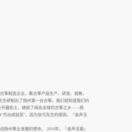
的古筝制造企业，集古筝产品生产、研发、销售、
弓先生研制出了扬州第一台古筝，我们就知道我们的
业开疆拓土，铸就了闻名全球的古筝之乡——扬
“杰出成就奖”。因为张弓先生的原因，『金声玉
扬州筝业发展的使命。 2016年，『金声玉振』