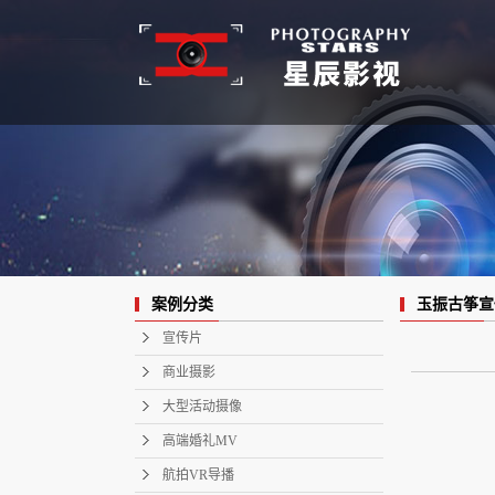
玉振古筝宣
案例分类
宣传片
商业摄影
大型活动摄像
高端婚礼MV
航拍VR导播