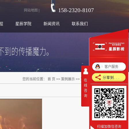
158-2320-8107
网站地图
|
程
星辰学院
新闻资讯
联系我们
客户服务
您的当前位置：
首 页
>>
案例展示
>>
宣传片
在
线
咨
询
扫描加微信咨询