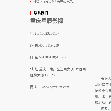
拍摄宣传片怎么开头在如今这...
联系我们
重庆星辰影视
电 话: 15823208107
座 机:400-0119-239
邮 箱:531186118@qq.com
地 址:重庆市南岸区江南大道7号西南
经协大厦35－28
玉振古
网络媒体
网 址：
www.cqxcfilm.com
使命不仅
州。张弓
振』从引
过去，