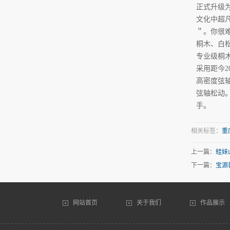
正式升级
文化中超
＂。你很
桐木、白
专业级桐
采用距今
高密度弦
弦轴松动
手。
相关标签：
重
上一篇：
蛙妹
下一篇：
宝源
网站首页
关于我们
作品展示