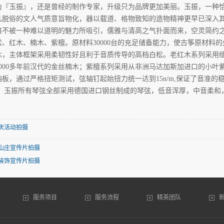
为『玉振』，还是曾经的制作专家，升级只为品牌更加美丽。玉振，一种
凡脱俗的文人气质意旨物化，器以载道、格物致知的造物精神更早已深入
难不被一种难以道明的魅力所吸引，儒雅与清高之气扑面而来，空灵简约之
松、红木、楠木、紫檀。原材料30000台的充足储备能力，使古筝原材料
木，主体框架采用柔韧性好且利于音质传导的高档白松。老红木系列采用
2000多年前汉代的金丝楠木；紫檀系列采用从非洲马达加斯加进口的小叶
轴板，通过严格扭矩测试，弦轴钉起始扭力统一达到15n/m,保证了音准
。 玉振所有琴弦全部采用德国进口钢丝制成的琴弦，低音浑厚，中音柔和
庆活动拍摄
山庄宣传片拍摄
装饰宣传片拍摄
服务项目
服务流程
精英团队