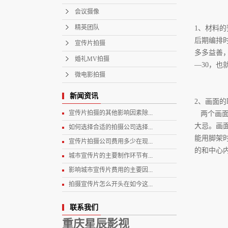
会议摄像
精英团队
1、材料的
后期编排
宣传片拍摄
多多益善，
婚礼MV拍摄
—30，也
微电影拍摄
新闻资讯
2、画面
宣传片拍摄的其他影响因素除...
两个画面
大忌。画
如何选择合适的拍摄公司选择...
能用脚架
宣传片拍摄公司费用多少在现...
的和中心
城市宣传片的主要制作环节有...
影响城市宣传片费用的主要因...
拍摄宣传片怎么开头在如今这...
联系我们
重庆星辰影视