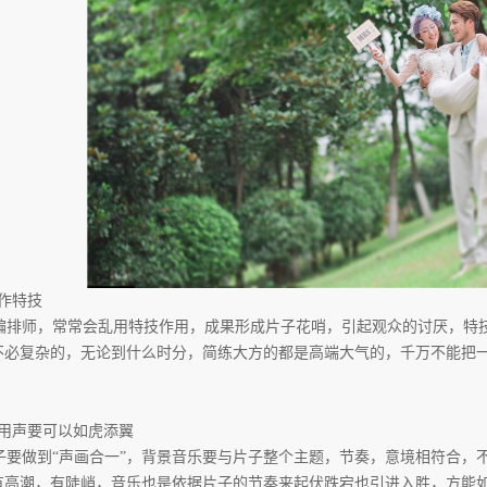
作特技
排师，常常会乱用特技作用，成果形成片子花哨，引起观众的讨厌，特
不必复杂的，无论到什么时分，简练大方的都是高端大气的，千万不能把
作用声要可以如虎添翼
要做到“声画合一”，背景音乐要与片子整个主题，节奏，意境相符合，
有高潮，有陡峭，音乐也是依据片子的节奏来起伏跌宕也引进入胜，方能