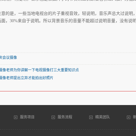
注意的是，一些当地电视台的片子重视音效，轻说明，音乐声总大过说明，
画面，30%来自于说明。所以背景音乐的音量不能超过说明音量，没有说
庆会议摄像
摄像老师为你讲解一下电视摄像打三大重要知识点
摄像老师提出立异才能拍出好照片
服务项目
服务流程
精英团队