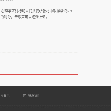
心理学研讨标明人们从视听教材中取得常识60%
明的时分，音乐声可以逐渐上调。
新闻资讯
联系我们