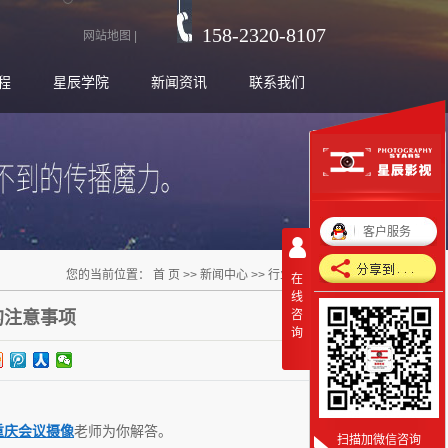
158-2320-8107
网站地图
|
程
星辰学院
新闻资讯
联系我们
客户服务
您的当前位置：
首 页
>>
新闻中心
>>
行业新闻
在
线
的注意事项
咨
询
重庆会议摄像
老师为你解答。
扫描加微信咨询