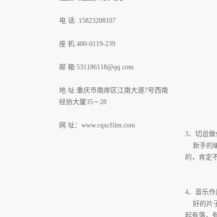
电 话: 15823208107
座 机:400-0119-239
邮 箱:531186118@qq.com
地 址:重庆市南岸区江南大道7号西南
经协大厦35－28
网 址：
www.cqxcfilm.com
3、切忌做
新手的编
的，肯定
4、音乐
好的片子
起有落，