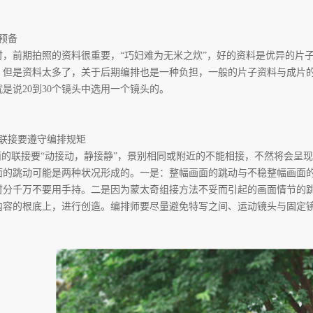
预备
时，前期拍照的资料很重要，“巧妇难为无米之炊”，好的资料是优异的片
但是资料太多了，关于后期编排也是一种负担，一般的片子资料与成片的比值
就是说20到30个镜头中选用一个镜头的。
的联接要遵守编排规矩
的联接要“动接动，静接静”，景别相同或附近的不能相接，不然将会呈现
面的跳动可能是两种状况形成的。一是：整幅画面的跳动与不稳整幅画面的
时分千万不要用手持。二是因为蒙太奇组接方法不妥而引起的画面情节的
内容的根底上，进行创造。编排师要尽量避免特写之间、运动镜头与固定