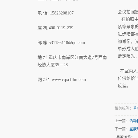
会议拍照
电 话: 15823208107
在拍照中
紧缩景象
座 机:400-0119-239
进步暗部
物肖像，
邮 箱:531186118@qq.com
单形成人
断定曝光
地 址:重庆市南岸区江南大道7号西南
经协大厦35－28
在室内人
位供给恰
网 址：
www.cqxcfilm.com
反差。
相关标签：
重
上一篇：
活动
下一篇：
星辰
最近浏览：