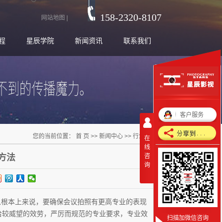
158-2320-8107
网站地图
|
程
星辰学院
新闻资讯
联系我们
客户服务
您的当前位置：
首 页
>>
新闻中心
>>
行业新闻
在
线
方法
咨
询
根本上来说，要确保会议拍照有更高专业的表现
给较威望的效劳，严厉而规范的专业要求，专业效
扫描加微信咨询