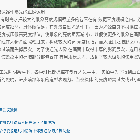
摄像器件曝光的正确运用
有时需求把较大的景象亮度规模尽量多的包容在有 效宽容度规模之内。遇
的亮度距离。具体做法是，在外景自然光条件下， 因为光源自身不易操控
亮度或压低高亮度部位，使景象的亮度距离减 小，以便使更多的景象在画
光线在人物背面照耀过来，构成较大的高 亮度概括，而人脸则处暗影之中
脸过暗而失掉层次。为了使逆光人像 在画面中取得丰厚的影调层次，选用
，使景象中的亮暗部分都包容在 有用规模之内，达到了较大极限的使用宽
工光照明条件下，各种灯具都操控在制作人员手中。 实拍中为了得到画面
当的照明，进步暗部印象的造型表现力。当被摄体 的亮度距离过大或过小
庆会议摄像
拍摄老师讲解不同光源下拍摄技巧
给你说说这几种情况下你要注意的拍摄问题