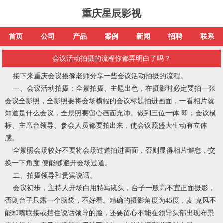
重庆星辰影视
首页
公司
产品
案例
新闻
招聘
联系
会议活动拍摄的流程你都弄明白了吗？
接下来重庆会议摄像老师分享一些会议活动拍摄的流程。
一、会议活动拍摄：全景拍摄、主题出色，在摄影时必定要拍一张
会议全影照，全影照要将会场横幅的会议标题拍进画面，一看相片就
知道是什么会议，全景照要留心画面充沛。做到三位一体 即；会议横
标、主席台领导、参会人员都要拍出来，使会议照盛大生动有立体
感。
全景照会场较好不要将会场过道拍进画面，否则显得相片懈怠，交
换一下角度 便能够避开会场过道。
二、拍摄领导和贵宾说话。
会议初步，主持人开场白用特写镜头，台子一般高不宜正面摄影，
否则台子只露一个脑袋，不好看。精确的摄影角度为45度，麦 克风不
能和嘴联接或挡住说话领导的脸，还要留心不能在领导头部出现布景