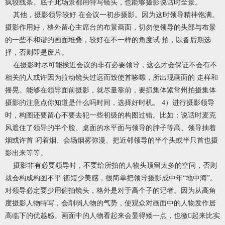
疯较线条。底子此场景都用特写镜头，也能够摄影说话时全景。
其他，摄影领导较好 在会议一初步摄影。因为这时领导精神饱满。
摄影作用好，格外留心主席台的布景画面，切勿使领导的头部与布景
的一些不和谐的画面堆叠，较好在不一样的角度试 拍，以备后期选
择，否则即是废片。
在摄影时尽可能挨近会议的非有必要领导，这么才会保证不会有不
相关的人或许因为拉动镜头过远而致使首哆嗦，所出现画面的 走样和
摇晃。能够在领导面前摄影，就尽量靠前，要抓集体紧常州拍摄集体
摄影的注意点你知道是什么吗时间，选择好时机。 4）进行摄影领导
时，构图还要留心不要去犯一些初级的构图过错。比如：说话时麦克
风遮住了领导的半个脸、桌面的水平面与领导的脖子等高、领导抽着
烟或许首 叼着烟、会场烟雾弥漫、把近邻领导的半个头或半只首也摄
影出来等等。
摄影非有必要领导时，不要给所拍的人物头顶留太多的空间，否则
就会构成构图不平 衡短少美感，很简单把领导摄影成中年“地中海”。
对领导必定要少用俯拍镜头，格外是对于高个子的记者。因为从高角
度摄影人物特写，会削弱人物的气势，使观众对画面中的人物发作居
高临下的优越感。画面中的人物看起来会显得矮一点，也徽起来比实